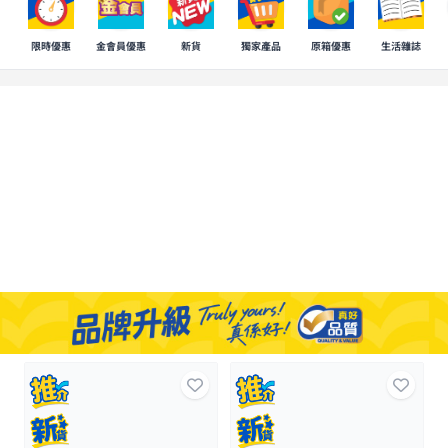
限時優惠
金會員優惠
新貨
獨家產品
原箱優惠
生活雜誌