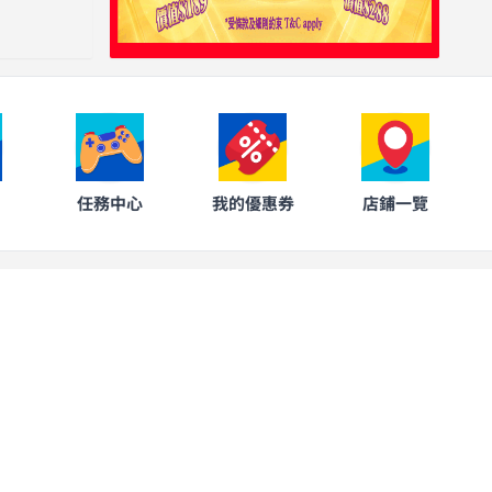
任務中心
我的優惠券
店鋪一覽