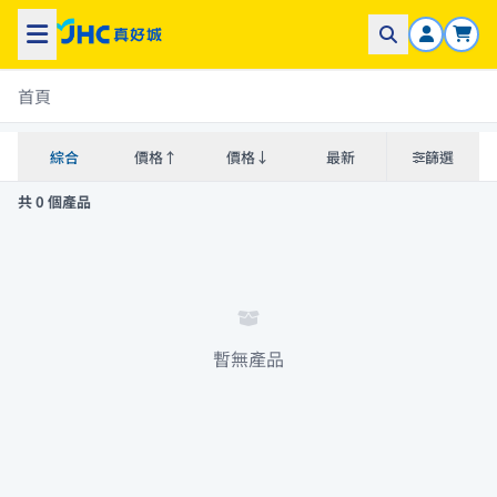
首頁
綜合
價格↑
價格↓
最新
篩選
共 0 個產品
暫無產品