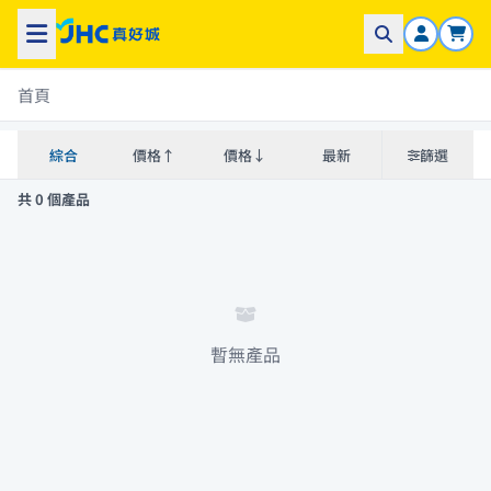
首頁
綜合
價格↑
價格↓
最新
篩選
共 0 個產品
暫無產品