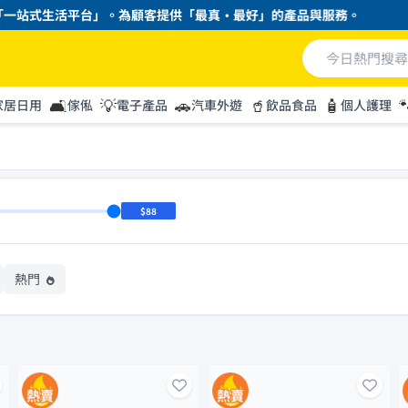
式生活平台」。為顧客提供「最真・最好」的產品與服務。
🛋️
💡
🚗
🥤
🧴

家居日用
傢俬
電子產品
汽車外遊
飲品食品
個人護理
$88
熱門