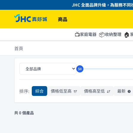
JHC 全面品牌升級，為服務不同社
商品
📺
📦
🏠
家庭電器
收納整理
首頁
$0
排序:
綜合
價格低至高
價格高至低
最新
共 0 個產品