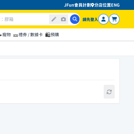
JFun會員計劃
分店位置
ENG
請先登入

🎫
🛍️
寵物
禮券 / 數據卡
預購