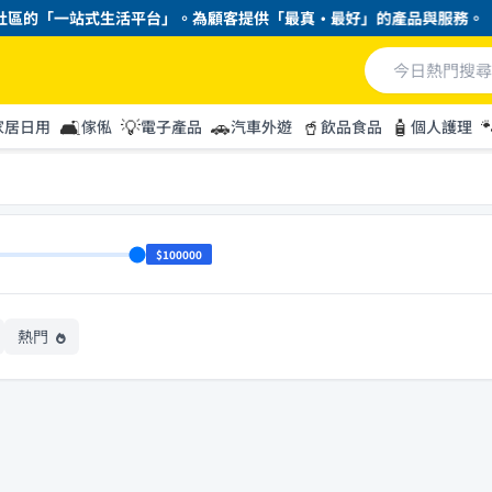
區的「一站式生活平台」。為顧客提供「最真・最好」的產品與服務。
🛋️
💡
🚗
🥤
🧴

家居日用
傢俬
電子產品
汽車外遊
飲品食品
個人護理
$100000
熱門