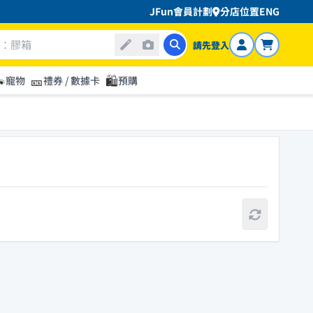
JFun會員計劃
分店位置
ENG
請先登入

🎫
🛍️
寵物
禮券 / 數據卡
預購