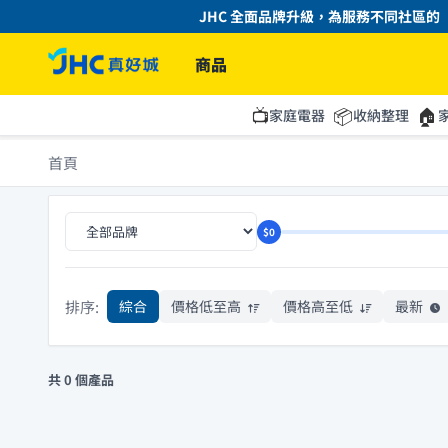
JHC 全面品牌升級，為服務不同社區的「
商品
📺
📦
🏠
家庭電器
收納整理
首頁
$0
排序:
綜合
價格低至高
價格高至低
最新
共 0 個產品