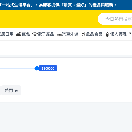
一站式生活平台」。為顧客提供「最真・最好」的產品與服務。
🛋️
💡
🚗
🥤
🧴

家居日用
傢俬
電子產品
汽車外遊
飲品食品
個人護理
$100000
熱門