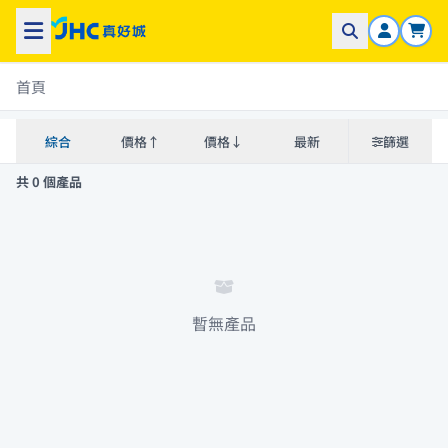
首頁
綜合
價格↑
價格↓
最新
篩選
共 0 個產品
暫無產品