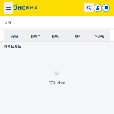
首頁
綜合
價格↑
價格↓
最新
篩選
共 0 個產品
暫無產品