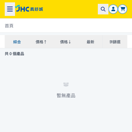
首頁
綜合
價格↑
價格↓
最新
篩選
共 0 個產品
暫無產品