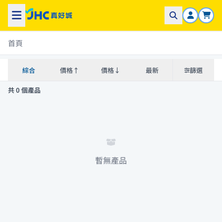
首頁
綜合
價格↑
價格↓
最新
篩選
共 0 個產品
暫無產品