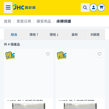
首頁
/
家居日用
/
寢室用品
/
床褥保護
綜合
價格↑
價格↓
最新
篩選
共 4 個產品
KATO-防水床褥保潔墊
KATO-防水床褥保潔墊
36"X75"+12"
48"X75"+12"