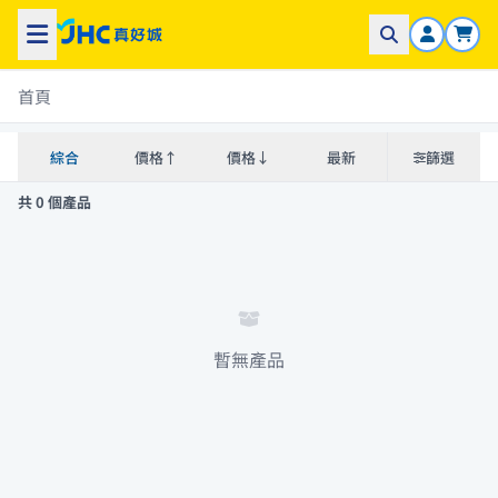
首頁
綜合
價格↑
價格↓
最新
篩選
共 0 個產品
暫無產品