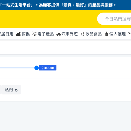
一站式生活平台」。為顧客提供「最真・最好」的產品與服務。
🛋️
💡
🚗
🥤
🧴

家居日用
傢俬
電子產品
汽車外遊
飲品食品
個人護理
$100000
熱門