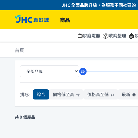
JHC 全面品牌升級，為服務不同社區的「
商品
📺
📦
🏠
家庭電器
收納整理
首頁
$0
排序:
綜合
價格低至高
價格高至低
最新
共 0 個產品