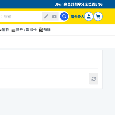
JFun會員計劃
分店位置
ENG
請先登入

🎫
🛍️
寵物
禮券 / 數據卡
預購