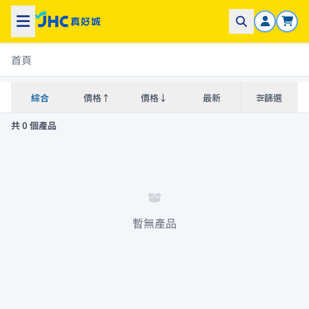
首頁
綜合
價格↑
價格↓
最新
篩選
共 0 個產品
暫無產品