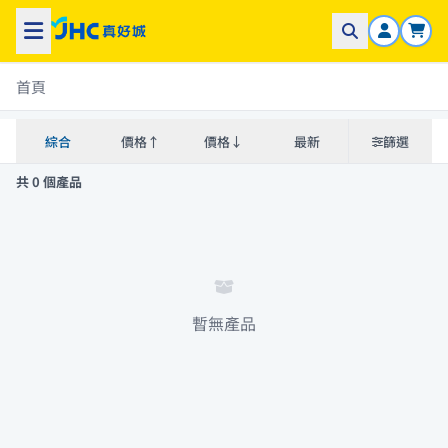
首頁
綜合
價格↑
價格↓
最新
篩選
共 0 個產品
暫無產品