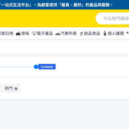
一站式生活平台」。為顧客提供「最真・最好」的產品與服務。
🛋️
💡
🚗
🥤
🧴

家居日用
傢俬
電子產品
汽車外遊
飲品食品
個人護理
$100000
熱門