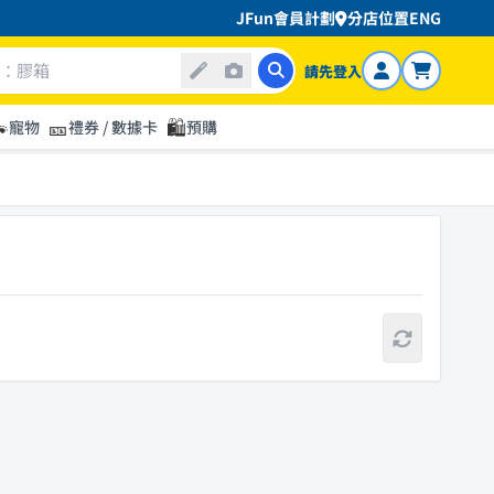
JFun會員計劃
分店位置
ENG
請先登入

🎫
🛍️
寵物
禮券 / 數據卡
預購