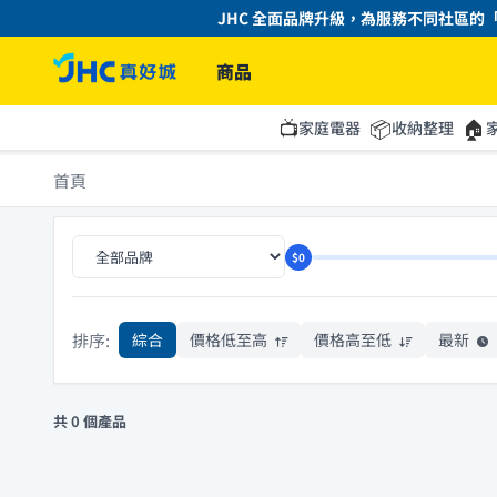
JHC 全面品牌升級，為服務不同社區的「
商品
📺
📦
🏠
家庭電器
收納整理
首頁
$0
排序:
綜合
價格低至高
價格高至低
最新
共 0 個產品