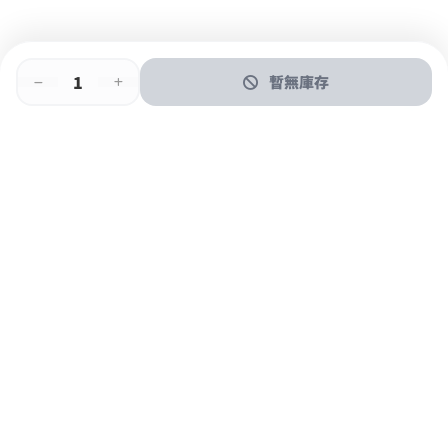
暫無庫存
即時門店取
門店取
送貨上門
最快1小時取貨
購物後可於260+分店取貨
購物滿$600免運費
關於我們
購物指南
支付方式
加入JFUN會員 立即下載