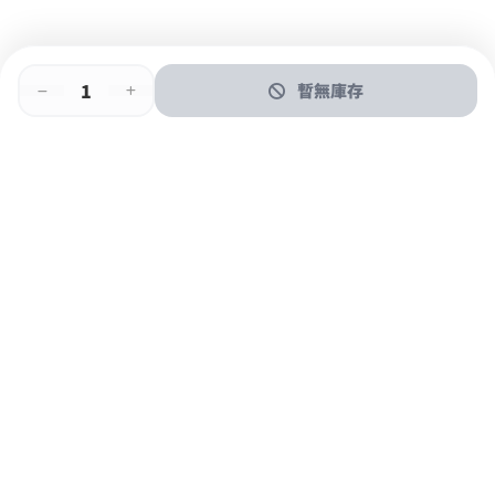
暫無庫存
即時門店取
門店取
送貨上門
最快1小時取貨
購物後可於260+分店取貨
購物滿$600免運費
關於我們
購物指南
支付方式
加入JFUN會員 立即下載