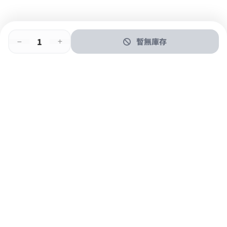
暫無庫存
即時門店取
門店取
送貨上門
最快1小時取貨
購物後可於260+分店取貨
購物滿$600免運費
關於我們
購物指南
支付方式
加入JFUN會員 立即下載