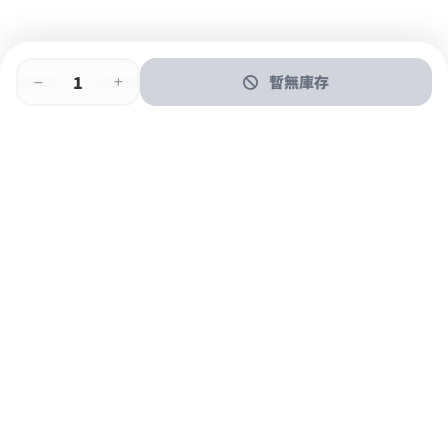
暫無庫存
即時門店取
門店取
送貨上門
最快1小時取貨
購物後可於260+分店取貨
購物滿$600免運費
關於我們
購物指南
支付方式
加入JFUN會員 立即下載