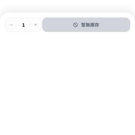
暫無庫存
即時門店取
門店取
送貨上門
最快1小時取貨
購物後可於260+分店取貨
購物滿$600免運費
關於我們
購物指南
支付方式
加入JFUN會員 立即下載