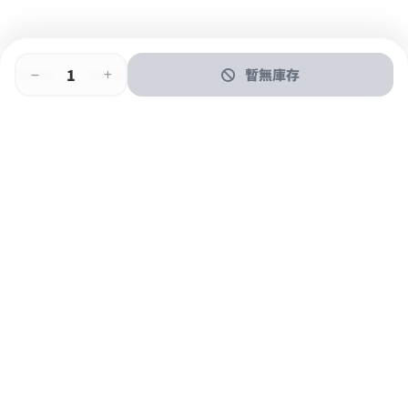
暫無庫存
即時門店取
門店取
送貨上門
最快1小時取貨
購物後可於260+分店取貨
購物滿$600免運費
關於我們
購物指南
支付方式
加入JFUN會員 立即下載