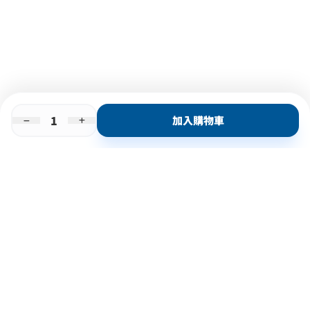
加入購物車
即時門店取
門店取
送貨上門
最快1小時取貨
購物後可於260+分店取貨
購物滿$600免運費
關於我們
購物指南