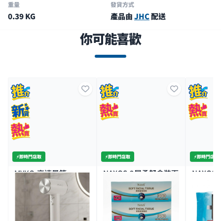
重量
發貨方式
0.39 KG
產品由
JHC
配送
你可能喜歡
⚡️即時門店取
⚡️即時門店取
⚡️即時門店取
MYKO-高速風筒
NAXOS-2層柔韌盒裝面
NAXOS
1600W
紙3盒裝
濕紙巾5
8K+
$120.0
$10.0
$12.
$299.0
特價
全場買4送1(共選5件商品)