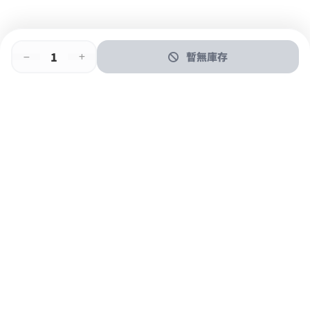
暫無庫存
即時門店取
門店取
送貨上門
最快1小時取貨
購物後可於260+分店取貨
購物滿$600免運費
關於我們
購物指南
支付方式
加入JFUN會員 立即下載