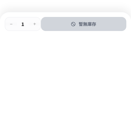
暫無庫存
即時門店取
門店取
送貨上門
最快1小時取貨
購物後可於260+分店取貨
購物滿$600免運費
關於我們
購物指南
支付方式
加入JFUN會員 立即下載