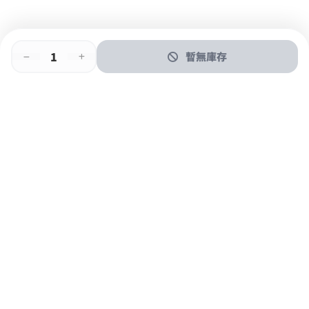
暫無庫存
即時門店取
門店取
送貨上門
最快1小時取貨
購物後可於260+分店取貨
購物滿$600免運費
關於我們
購物指南
支付方式
加入JFUN會員 立即下載