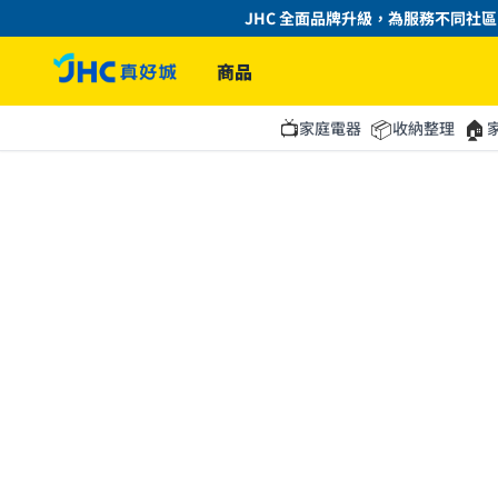
JHC 全面品牌升級，為服務不同社區的
商品
📺
📦
🏠
家庭電器
收納整理