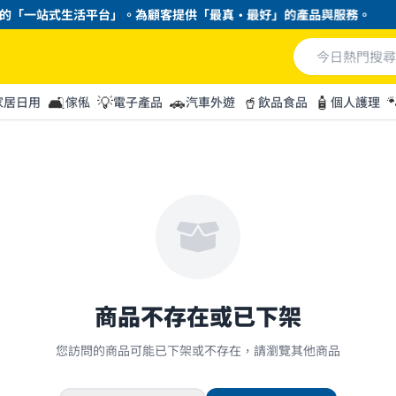
「一站式生活平台」。為顧客提供「最真・最好」的產品與服務。
🛋️
💡
🚗
🥤
🧴

家居日用
傢俬
電子產品
汽車外遊
飲品食品
個人護理
商品不存在或已下架
您訪問的商品可能已下架或不存在，請瀏覽其他商品