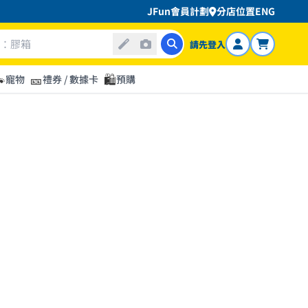
JFun會員計劃
分店位置
ENG
請先登入

🎫
🛍️
寵物
禮券 / 數據卡
預購