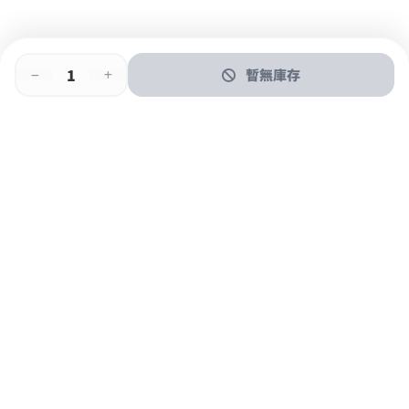
暫無庫存
即時門店取
門店取
送貨上門
最快1小時取貨
購物後可於260+分店取貨
購物滿$600免運費
關於我們
購物指南
支付方式
加入JFUN會員 立即下載