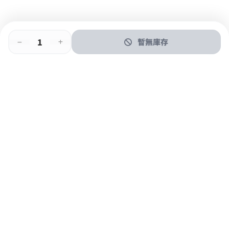
暫無庫存
即時門店取
門店取
送貨上門
最快1小時取貨
購物後可於260+分店取貨
購物滿$600免運費
關於我們
購物指南
支付方式
加入JFUN會員 立即下載