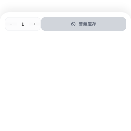
暫無庫存
即時門店取
門店取
送貨上門
最快1小時取貨
購物後可於260+分店取貨
購物滿$600免運費
關於我們
購物指南
支付方式
加入JFUN會員 立即下載