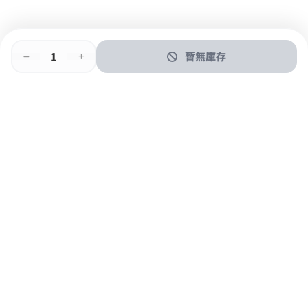
暫無庫存
即時門店取
門店取
送貨上門
最快1小時取貨
購物後可於260+分店取貨
購物滿$600免運費
關於我們
購物指南
支付方式
加入JFUN會員 立即下載