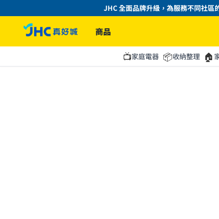
JHC 全面品牌升級，為服務不同社區的
商品
📺
📦
🏠
家庭電器
收納整理