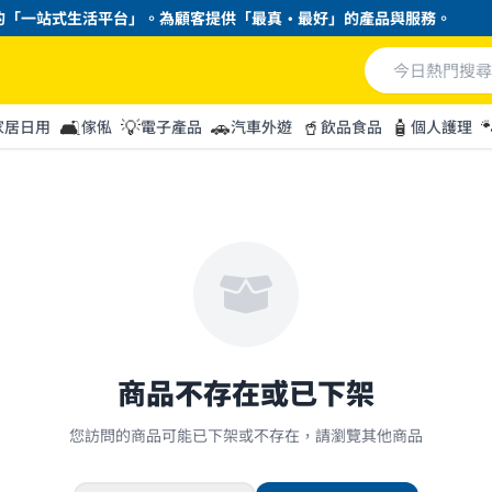
「一站式生活平台」。為顧客提供「最真・最好」的產品與服務。
🛋️
💡
🚗
🥤
🧴

家居日用
傢俬
電子產品
汽車外遊
飲品食品
個人護理
商品不存在或已下架
您訪問的商品可能已下架或不存在，請瀏覽其他商品