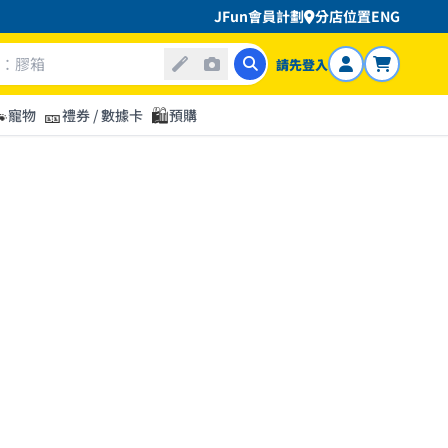
JFun會員計劃
分店位置
ENG
請先登入

🎫
🛍️
寵物
禮券 / 數據卡
預購