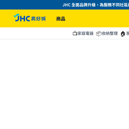
JHC 全面品牌升級，為服務不同社區的
商品
📺
📦
🏠
家庭電器
收納整理