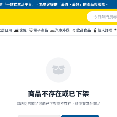
「一站式生活平台」。為顧客提供「最真・最好」的產品與服務。
🛋️
💡
🚗
🥤
🧴

家居日用
傢俬
電子產品
汽車外遊
飲品食品
個人護理
商品不存在或已下架
您訪問的商品可能已下架或不存在，請瀏覽其他商品