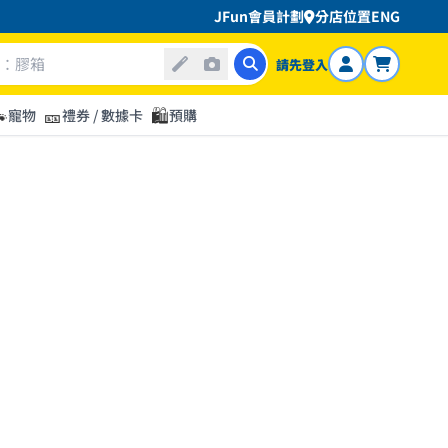
JFun會員計劃
分店位置
ENG
請先登入

🎫
🛍️
寵物
禮券 / 數據卡
預購