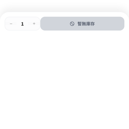
暫無庫存
即時門店取
門店取
送貨上門
最快1小時取貨
購物後可於260+分店取貨
購物滿$600免運費
關於我們
購物指南
支付方式
加入JFUN會員 立即下載