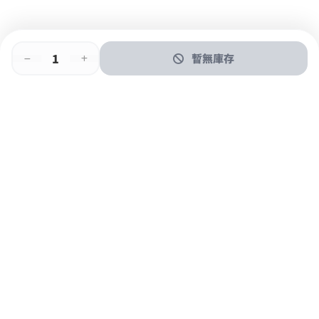
暫無庫存
即時門店取
門店取
送貨上門
最快1小時取貨
購物後可於260+分店取貨
購物滿$600免運費
關於我們
購物指南
支付方式
加入JFUN會員 立即下載