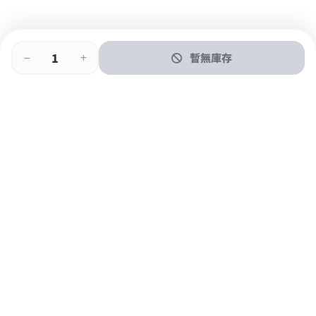
暫無庫存
即時門店取
門店取
送貨上門
最快1小時取貨
購物後可於260+分店取貨
購物滿$600免運費
關於我們
購物指南
支付方式
加入JFUN會員 立即下載