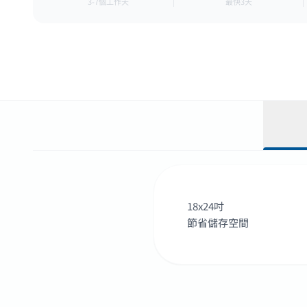
3-7個工作天
最快3天
18x24吋
節省儲存空間