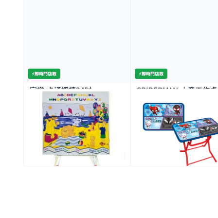
⚡️即時門店取
⚡️即時門店取
家樂-卡通摺檯24吋
SPIDERMAN-小童工作
$239.0
$319.0
全場買4送1(共選5件商品)
全場買4送1(共選5件商品)