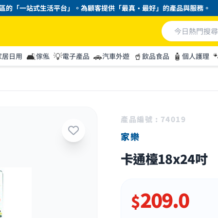
「一站式生活平台」。為顧客提供「最真・最好」的產品與服務。
🛋️
💡
🚗
🥤
🧴

家居日用
傢俬
電子產品
汽車外遊
飲品食品
個人護理
產品編號 : 74019
家樂
卡通檯18x24吋
209.0
$