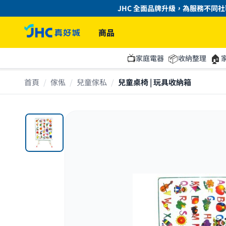
JHC 全面品牌升級，為服務不同社區的
商品
📺
📦
🏠
家庭電器
收納整理
首頁
/
傢俬
/
兒童傢私
/
兒童桌椅 | 玩具收納箱