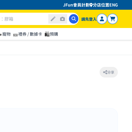
JFun會員計劃
分店位置
ENG
請先登入

🎫
🛍️
寵物
禮券 / 數據卡
預購
分享