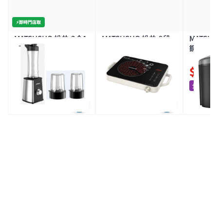
⚡️即時門店取
MATSUSHO 松井-3合1
MATSUSHO 松井-9段
MATSU
不銹鋼攪拌機套裝
火力電陶爐 2000W
鋼蔬果榨
300W
1.5L
$399.0
$299.0
$399
全場買4送1(共選5件商品)
全場買4送1(共選5件商品)