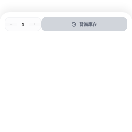
暫無庫存
即時門店取
門店取
送貨上門
最快1小時取貨
購物後可於260+分店取貨
購物滿$600免運費
關於我們
購物指南
支付方式
加入JFUN會員 立即下載