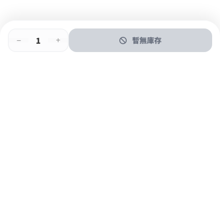
暫無庫存
即時門店取
門店取
送貨上門
最快1小時取貨
購物後可於260+分店取貨
購物滿$600免運費
關於我們
購物指南
支付方式
加入JFUN會員 立即下載