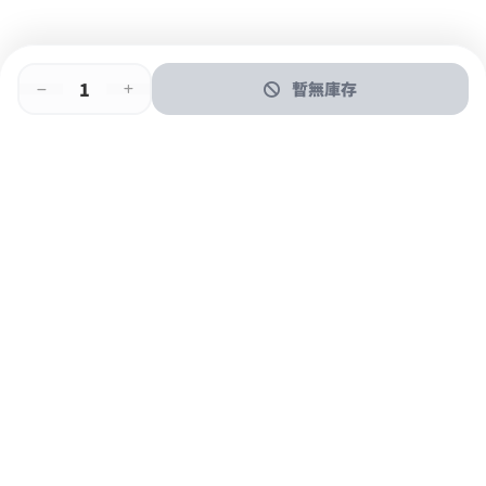
暫無庫存
即時門店取
門店取
送貨上門
最快1小時取貨
購物後可於260+分店取貨
購物滿$600免運費
關於我們
購物指南
支付方式
加入JFUN會員 立即下載