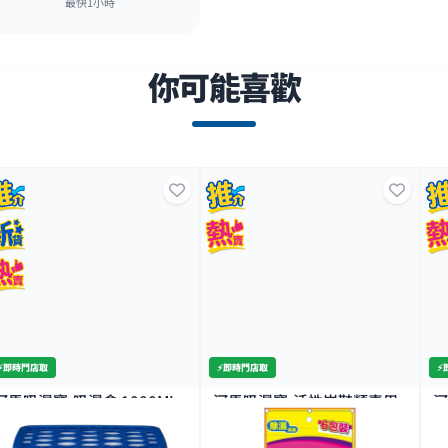
最快1小時
你可能喜歡
⚡️即時門店取
⚡️即時門店取
⚡
河馬吸濕寶-吸濕盒 1000ML
河馬吸濕寶-活性炭鞋類專用
河
吸濕包6包
包
500+
500+