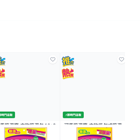
️即時門店取
⚡️即時門店取
⚡️
馬吸濕寶-衣物吸濕包 10+2
河馬吸濕寶-衣物掛勾式吸濕
SU
包 2包
巾
1K+
1K+