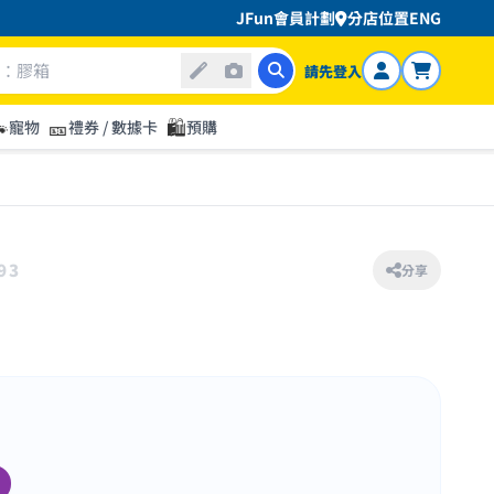
JFun會員計劃
分店位置
ENG
請先登入

🎫
🛍️
寵物
禮券 / 數據卡
預購
93
分享