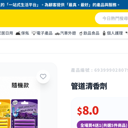
「一站式生活平台」。為顧客提供「最真・最好」的產品與服務。
🛋️
💡
🚗
🥤
🧴

家居日用
傢俬
電子產品
汽車外遊
飲品食品
個人護理
產品編號 : 69399902807
管道清香劑
8.0
$
全場買4送1(共選5件商品)