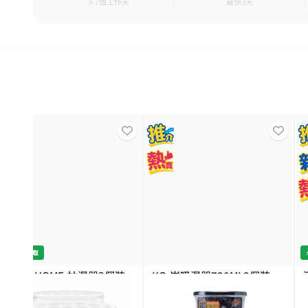
3-7個工作天
最快3天
⚡️即時門店取
JAPAN HOME-抽濕器3個裝
KO-炭吸濕器720ML3個裝
720MLX3
4K+
7K+