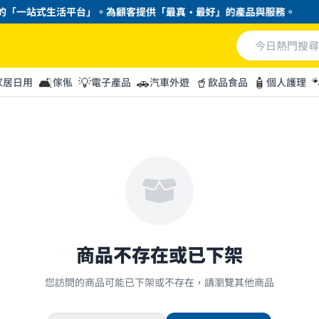
「一站式生活平台」。為顧客提供「最真・最好」的產品與服務。
🛋️
💡
🚗
🥤
🧴

家居日用
傢俬
電子產品
汽車外遊
飲品食品
個人護理
商品不存在或已下架
您訪問的商品可能已下架或不存在，請瀏覽其他商品