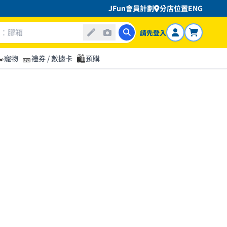
JFun會員計劃
分店位置
ENG
請先登入

🎫
🛍️
寵物
禮券 / 數據卡
預購