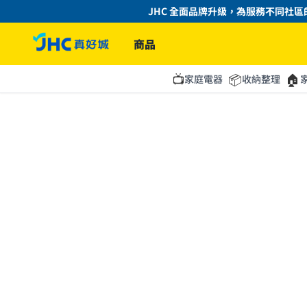
JHC 全面品牌升級，為服務不同社區的
商品
📺
📦
🏠
家庭電器
收納整理