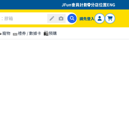
JFun會員計劃
分店位置
ENG
請先登入

🎫
🛍️
寵物
禮券 / 數據卡
預購