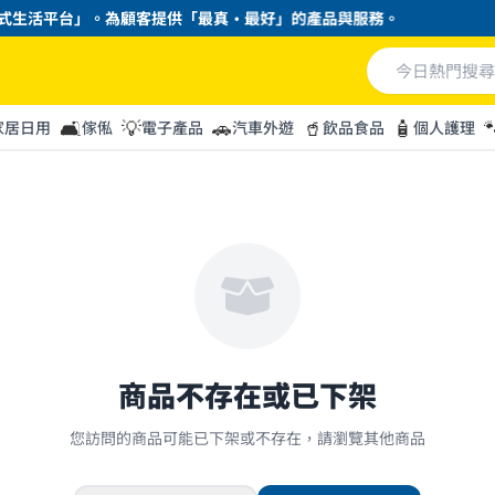
生活平台」。為顧客提供「最真・最好」的產品與服務。
🛋️
💡
🚗
🥤
🧴

家居日用
傢俬
電子產品
汽車外遊
飲品食品
個人護理
商品不存在或已下架
您訪問的商品可能已下架或不存在，請瀏覽其他商品