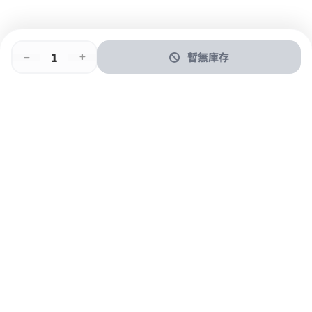
暫無庫存
即時門店取
門店取
送貨上門
最快1小時取貨
購物後可於260+分店取貨
購物滿$600免運費
關於我們
購物指南
支付方式
加入JFUN會員 立即下載