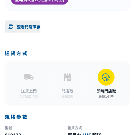
查看門店庫存
送貨方式
送貨上門
門店取
即時門店取
3-7個工作天
最快3天
最快1小時
規格參數
型號
發貨方式
810423
產品由
JHC
配送