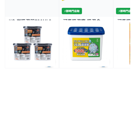
⚡️即時門店取
⚡️即時門店取
KO-炭吸濕器720ML3
河馬吸濕寶-吸濕盒
河馬吸濕
個裝
1000ML
類專用吸
7K+
500+
500+
$17.9
$10.9
$19.
$21.9
特價
3件價 $26/3
2件價 $28
全場買4送1(共選5件商品)
全場買4送1(共選5件商品)