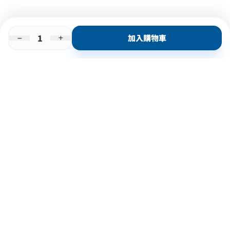
加入購物車
即時門店取
門店取
送貨上門
最快1小時取貨
購物後可於260+分店取貨
購物滿$600免運費
關於我們
購物指南
支付方式
加入JFUN會員 立即下載