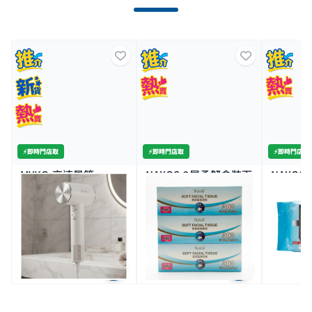
⚡️即時門店取
⚡️即時門店取
⚡️即時門店取
MYKO-高速風筒
NAXOS-2層柔韌盒裝面
NAXOS
1600W
紙3盒裝
濕紙巾5
8K+
$120.0
$10.0
$12.
$299.0
特價
全場買4送1(共選5件商品)