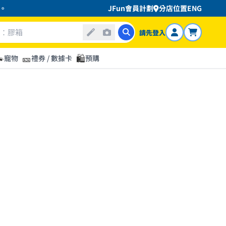
JFun會員計劃
分店位置
ENG
請先登入

🎫
🛍️
寵物
禮券 / 數據卡
預購