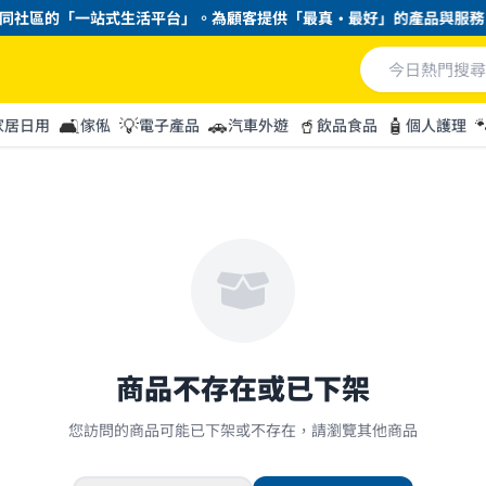
同社區的「一站式生活平台」。為顧客提供「最真・最好」的產品與服務。
🛋️
💡
🚗
🥤
🧴

家居日用
傢俬
電子產品
汽車外遊
飲品食品
個人護理
商品不存在或已下架
您訪問的商品可能已下架或不存在，請瀏覽其他商品