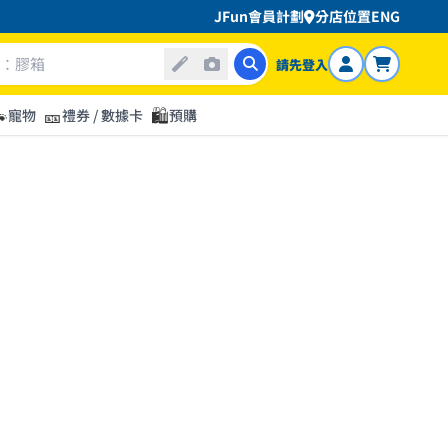
JFun會員計劃
分店位置
ENG
請先登入

🎫
🛍️
寵物
禮券 / 數據卡
預購