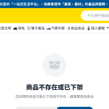
社區的「一站式生活平台」。為顧客提供「最真・最好」的產品與服務。
🛋️
💡
🚗
🥤
🧴

家居日用
傢俬
電子產品
汽車外遊
飲品食品
個人護理
商品不存在或已下架
您訪問的商品可能已下架或不存在，請瀏覽其他商品